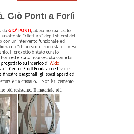
 Giò Ponti a Forlì
to da
GIO’ PONTI
, abbiamo realizzato
un’attenta “rilettura” degli stilemi del
o con un intervento funzionale ed
hiera e i “chiaroscuri” sono stati ripresi
nto. Il progetto è stato curato
di Forlì ed è stato riconosciuto come
la
Aldo
 progettato su incarico di
sia il Centro Studi Fondazione Livio e
le finestre esagonali, gli spazi aperti ed
ettura è un cristallo.
Non è il cemento,
·
nto più resistente. Il materiale più