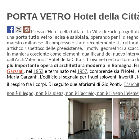
PORTA VETRO Hotel della Città,
Presso l’Hotel della Città et la Ville di Forlì, progetta
una
porta tutto vetro incisa e sabbiata,
operando per il disegno, 
maestro milanese. Il complesso è stato recentemente ristrutturat
artistico rispettoso delle preesistenze. I motivi geometrici a scacc
in maniera cosciente come elementi qualificanti del nuovo interve
dall’Arch.Valentini.
L’Hotel della Città si trova nel centro storico 
più importante opera di architettura moderna in Romagna
.
Fu
Garzanti
1953
1957
, nel
e terminato nel
, comprende sia l’Hotel , 
Maria Garzanti. L’edificio si segnala per i suoi spioventi invertiti, 
L’archit
il respiro fra i corpi.
Di seguito due aforismi di Giò Ponti:
·
non è il legno, non è la pietra, non è l’acciaio, non è il vetro l’eleme