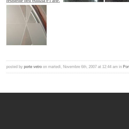
resistente nell’edilizia è l’arte.
posted by
porte vetro
on martedì, Novembre 6th, 2007 at 12:44 am in
Por